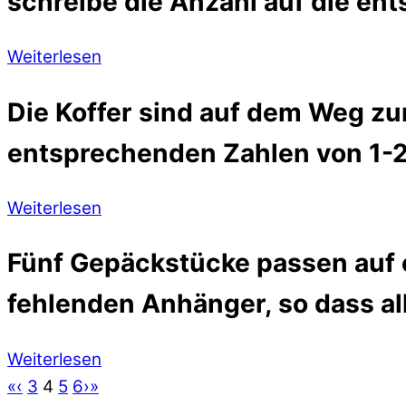
schreibe die Anzahl auf die en
Weiterlesen
Die Koffer sind auf dem Weg zu
entsprechenden Zahlen von 1-20
Weiterlesen
Fünf Gepäckstücke passen auf 
fehlenden Anhänger, so dass al
Weiterlesen
«
‹
3
4
5
6
›
»