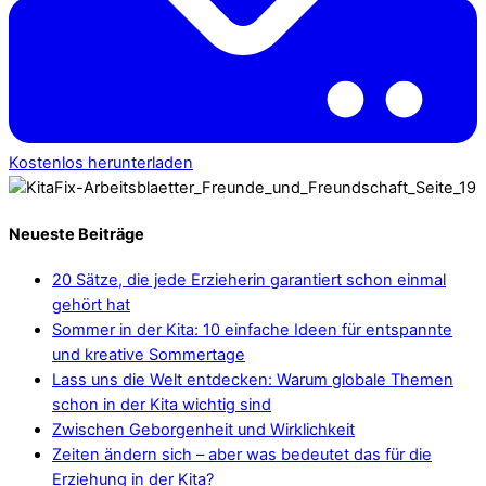
Kostenlos herunterladen
Neueste Beiträge
20 Sätze, die jede Erzieherin garantiert schon einmal
gehört hat
Sommer in der Kita: 10 einfache Ideen für entspannte
und kreative Sommertage
Lass uns die Welt entdecken: Warum globale Themen
schon in der Kita wichtig sind
Zwischen Geborgenheit und Wirklichkeit
Zeiten ändern sich – aber was bedeutet das für die
Erziehung in der Kita?