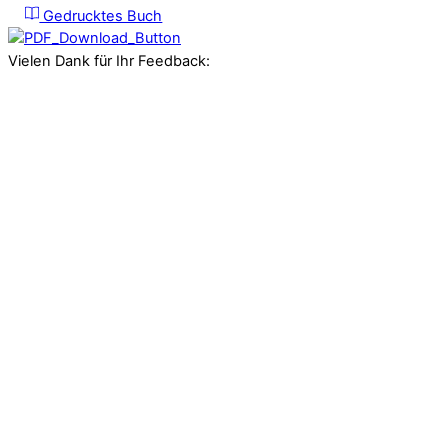
Gedrucktes Buch
Vielen Dank für Ihr Feedback:
Tolles Arbeitsheft für Vorschulkinder
Hallo, ich bin Erzieherin und durch Zufall auf dieses Arbeitsheft
gestoßen. Das Buch ist sehr schön aufgebaut und liebevoll
umgesetzt, ich werde definitiv auch weitere Bücher dieser
Serie kaufen. Danke dafür.
Arbeitsblätter Herbst
Perfekte Zusammenfassung der 5 Säulen!
Ich habe mir dieses Buch gekauft, weil sich unser Kiga Kneipp
zertifizieren möchte. Dieses Buch hat uns hilfreiche